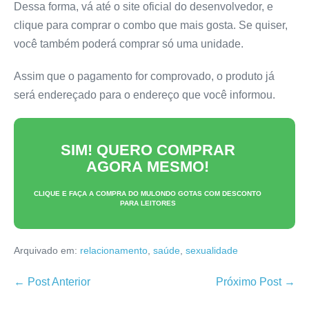
Dessa forma, vá até o site oficial do desenvolvedor, e
clique para comprar o combo que mais gosta. Se quiser,
você também poderá comprar só uma unidade.
Assim que o pagamento for comprovado, o produto já
será endereçado para o endereço que você informou.
SIM! QUERO COMPRAR
AGORA MESMO!
CLIQUE E FAÇA A COMPRA DO
MULONDO GOTAS
COM DESCONTO
PARA LEITORES
Arquivado em:
relacionamento
,
saúde
,
sexualidade
Navegação
← Post Anterior
Próximo Post →
de