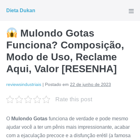
Ir
Dieta Dukan
para
Alte
men
o
conteúdo
Mulondo Gotas
Funciona? Composição,
Modo de Uso, Reclame
Aqui, Valor [RESENHA]
reviewsindustriais
|
Postado em
22 de junho de 2023
Rate this post
O
Mulondo Gotas
funciona de verdade e pode mesmo
ajudar você a ter um pênis mais impressionante, acabar
com a ejaculação precoce e a disfunção erétil (a famosa