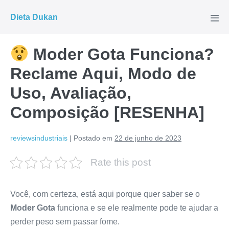
Ir
Dieta Dukan
para
Alte
men
o
conteúdo
Moder Gota Funciona?
Reclame Aqui, Modo de
Uso, Avaliação,
Composição [RESENHA]
reviewsindustriais
|
Postado em
22 de junho de 2023
Rate this post
Você, com certeza, está aqui porque quer saber se o
Moder Gota
funciona e se ele realmente pode te ajudar a
perder peso sem passar fome.