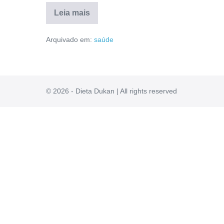
Leia mais
Pimentinha
É
Arquivado em:
saúde
Confiável?
Comprar,
Reclame
Aqui,
Reclamações,
Fórmula
[RESENHA]
© 2026 - Dieta Dukan | All rights reserved