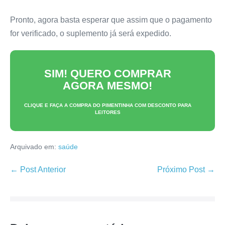
Pronto, agora basta esperar que assim que o pagamento
for verificado, o suplemento já será expedido.
SIM! QUERO COMPRAR
AGORA MESMO!
CLIQUE E FAÇA A COMPRA DO
PIMENTINHA
COM DESCONTO PARA
LEITORES
Arquivado em:
saúde
Navegação
← Post Anterior
Próximo Post →
de
post