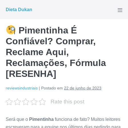
Ir
Dieta Dukan
para
Alte
men
o
conteúdo
Pimentinha É
Confiável? Comprar,
Reclame Aqui,
Reclamações, Fórmula
[RESENHA]
reviewsindustriais
|
Postado em
22 de junho de 2023
Rate this post
Será que o
Pimentinha
funciona de fato? Muitos leitores
escreveram para a equipe nos últimos dias pedindo para