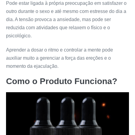
Pode estar ligada à própria preocupação em satisfazer o
outro durante o sexo e até mesmo com estresse do dia a
dia. A tensão provoca a ansiedade, mas pode ser
reduzida com atividades que relaxem o físico e o
psicológico.
Aprender a dosar o ritmo e controlar a mente pode
auxiliar muito a gerenciar a força das ereções e o
momento da ejaculação.
Como o Produto Funciona?