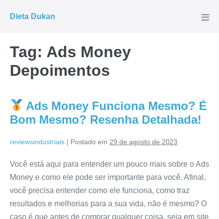
Ir
Dieta Dukan
para
Alte
men
o
conteúdo
Tag:
Ads Money
Depoimentos
Ads Money Funciona Mesmo? É
Bom Mesmo? Resenha Detalhada!
reviewsindustriais
|
Postado em
29 de agosto de 2023
Você está aqui para entender um pouco mais sobre o Ads
Money e como ele pode ser importante para você. Afinal,
você precisa entender como ele funciona, como traz
resultados e melhorias para a sua vida, não é mesmo? O
caso é que antes de comprar qualquer coisa, seja em site