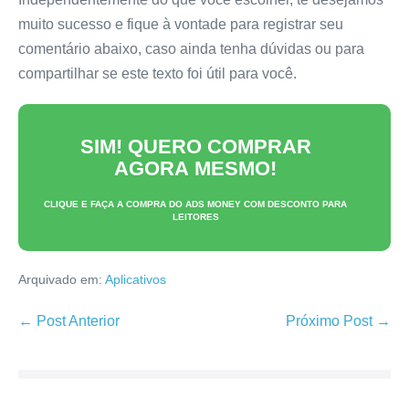
muito sucesso e fique à vontade para registrar seu
comentário abaixo, caso ainda tenha dúvidas ou para
compartilhar se este texto foi útil para você.
SIM! QUERO COMPRAR
AGORA MESMO!
CLIQUE E FAÇA A COMPRA DO
ADS MONEY
COM DESCONTO PARA
LEITORES
Arquivado em:
Aplicativos
Navegação
← Post Anterior
Próximo Post →
de
post