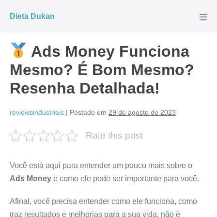
Ir
Dieta Dukan
para
Alte
men
o
conteúdo
Ads Money Funciona
Mesmo? É Bom Mesmo?
Resenha Detalhada!
reviewsindustriais
|
Postado em
29 de agosto de 2023
Rate this post
Você está aqui para entender um pouco mais sobre o
Ads Money
e como ele pode ser importante para você.
Afinal, você precisa entender como ele funciona, como
traz resultados e melhorias para a sua vida, não é