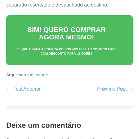
separado reservado e despachado ao destino.
SIM! QUERO COMPRAR
AGORA MESMO!
CLIQUE E FAÇA A COMPRA DO
SOP MOLECULAR CONTROLCARE
COM DESCONTO PARA LEITORES
Arquivado em:
saúde
Navegação
← Post Anterior
Próximo Post →
de
post
Deixe um comentário