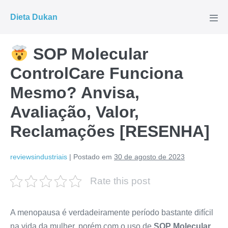
Ir
Dieta Dukan
para
Alte
men
o
conteúdo
SOP Molecular
ControlCare Funciona
Mesmo? Anvisa,
Avaliação, Valor,
Reclamações [RESENHA]
reviewsindustriais
|
Postado em
30 de agosto de 2023
Rate this post
A menopausa é verdadeiramente período bastante difícil
na vida da mulher, porém com o uso de
SOP Molecular