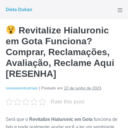
Ir
Dieta Dukan
para
Alte
men
o
conteúdo
Revitalize Hialuronic
em Gota Funciona?
Comprar, Reclamações,
Avaliação, Reclame Aqui
[RESENHA]
reviewsindustriais
|
Postado em
22 de junho de 2023
Rate this post
Será que o
Revitalize Hialuronic em Gota
funciona de
fato e pode realmente ajudar você a ter um semblante