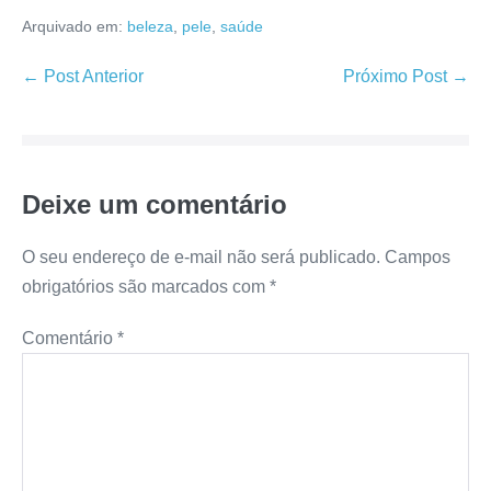
Arquivado em:
beleza
,
pele
,
saúde
Navegação
← Post Anterior
Próximo Post →
de
post
Deixe um comentário
O seu endereço de e-mail não será publicado.
Campos
obrigatórios são marcados com
*
Comentário
*