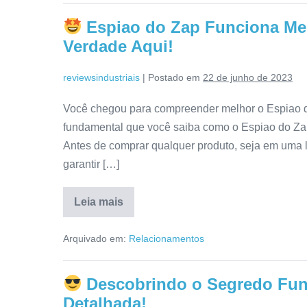
Mesmo?
Veja
Espiao do Zap Funciona M
a
Verdade
Verdade Aqui!
Aqui!
reviewsindustriais
|
Postado em
22 de junho de 2023
Você chegou para compreender melhor o Espiao do
fundamental que você saiba como o Espiao do Zap 
Antes de comprar qualquer produto, seja em uma lo
garantir […]
Leia mais
Espiao
do
Arquivado em:
Relacionamentos
Zap
Funciona
Mesmo?
É
Descobrindo o Segredo Fun
Bom
Mesmo?
Detalhada!
Veja