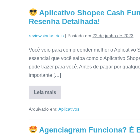
ConfiÃ¡vel?
Confira
Aplicativo Shopee Cash F
Tudo
Aqui!
Resenha Detalhada!
reviewsindustriais
|
Postado em
22 de junho de 2023
Você veio para compreender melhor o Aplicativo S
essencial que você saiba como o Aplicativo Shope
pode trazer para você. Antes de pagar por qualquer 
importante […]
Leia mais
Aplicativo
Shopee
Arquivado em:
Aplicativos
Cash
Funciona
Mesmo?
É
Agenciagram Funciona? É 
Bom
Mesmo?
Resenha