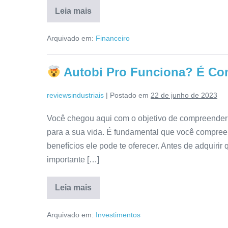
Leia mais
BlackBot
Comissoes
Arquivado em:
Financeiro
Automaticas
Funciona?
É
Bom
Autobi Pro Funciona? É Con
Mesmo?
Resenha
Detalhada!
reviewsindustriais
|
Postado em
22 de junho de 2023
Você chegou aqui com o objetivo de compreender 
para a sua vida. É fundamental que você compree
benefícios ele pode te oferecer. Antes de adquirir 
importante […]
Leia mais
Autobi
Pro
Arquivado em:
Investimentos
Funciona?
É