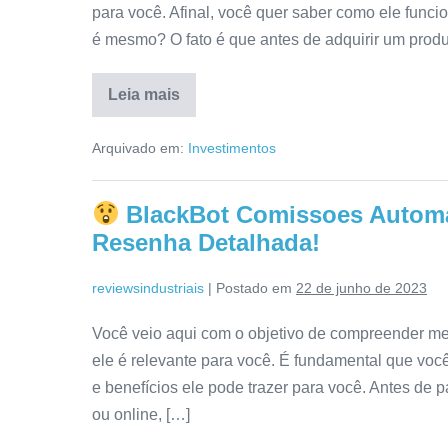
para você. Afinal, você quer saber como ele funci
é mesmo? O fato é que antes de adquirir um produ
Leia mais
Bruxo
do
Arquivado em:
Investimentos
Virtual
Funciona
Mesmo?
É
BlackBot Comissoes Autom
ConfiÃ¡vel?
Confira
Resenha Detalhada!
Tudo
Aqui!
reviewsindustriais
|
Postado em
22 de junho de 2023
Você veio aqui com o objetivo de compreender m
ele é relevante para você. É fundamental que vo
e benefícios ele pode trazer para você. Antes de p
ou online, […]