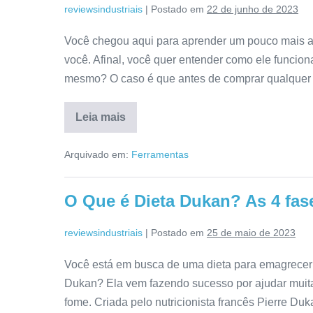
reviewsindustriais
|
Postado em
22 de junho de 2023
Detalhada!
Você chegou aqui para aprender um pouco mais a 
você. Afinal, você quer entender como ele funcion
mesmo? O caso é que antes de comprar qualquer co
Leia mais
Agenciagram
Funciona?
Arquivado em:
Ferramentas
É
Bom
Mesmo?
Resenha
O Que é Dieta Dukan? As 4 fas
Completa!
reviewsindustriais
|
Postado em
25 de maio de 2023
Você está em busca de uma dieta para emagrecer 
Dukan? Ela vem fazendo sucesso por ajudar mui
fome. Criada pelo nutricionista francês Pierre Duk