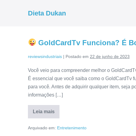
Ir
para
Dieta Dukan
o
conteúdo
GoldCardTv Funciona? É Bo
reviewsindustriais
|
Postado em
22 de junho de 2023
Você veio para compreender melhor o GoldCardTv 
É essencial que você saiba como o GoldCardTv fun
para você. Antes de adquirir qualquer item, seja p
informações […]
Leia mais
GoldCardTv
Funciona?
Arquivado em:
Entretenimento
É
Bom