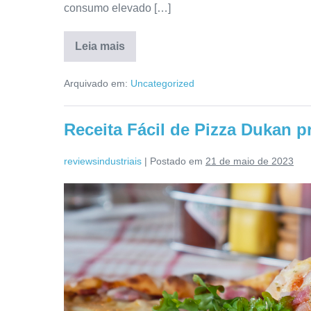
consumo elevado […]
Leia mais
O
Que
é
Arquivado em:
Uncategorized
Dieta
Dukan?
As
4
Receita Fácil de Pizza Dukan p
fases
e
cardápio
reviewsindustriais
|
Postado em
21 de maio de 2023
para
emagrecer
Receita
Fácil
de
Pizza
Dukan
pra
Fase