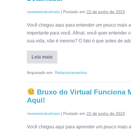
a
Verdade
reviewsindustriais
|
Postado em
22 de junho de 2023
Aqui!
Você chegou aqui para entender um pouco mais a
importante para você. Afinal, você quer entender 
sua vida, não é mesmo? O fato é que antes de adqu
Leia mais
Descobrindo
o
Arquivado em:
Relacionamentos
Segredo
Funciona?
É
ConfiÃ¡vel?
Bruxo do Virtual Funciona 
Resenha
Detalhada!
Aqui!
reviewsindustriais
|
Postado em
22 de junho de 2023
Você chegou aqui para aprender um pouco mais a r