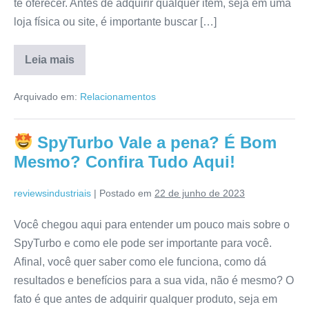
te oferecer. Antes de adquirir qualquer item, seja em uma
loja física ou site, é importante buscar […]
Leia mais
Zap
Espiao
Arquivado em:
Relacionamentos
Funciona?
É
Bom
Mesmo?
SpyTurbo Vale a pena? É Bom
Confira
Tudo
Mesmo? Confira Tudo Aqui!
Aqui!
reviewsindustriais
|
Postado em
22 de junho de 2023
Você chegou aqui para entender um pouco mais sobre o
SpyTurbo e como ele pode ser importante para você.
Afinal, você quer saber como ele funciona, como dá
resultados e benefícios para a sua vida, não é mesmo? O
fato é que antes de adquirir qualquer produto, seja em