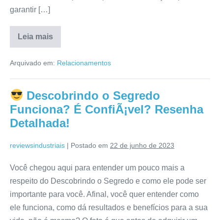
garantir […]
Leia mais
Espiao
do
Arquivado em:
Relacionamentos
Zap
Funciona
Mesmo?
É
Descobrindo o Segredo
Bom
Mesmo?
Funciona? É ConfiÃ¡vel? Resenha
Veja
a
Detalhada!
Verdade
Aqui!
reviewsindustriais
|
Postado em
22 de junho de 2023
Você chegou aqui para entender um pouco mais a
respeito do Descobrindo o Segredo e como ele pode ser
importante para você. Afinal, você quer entender como
ele funciona, como dá resultados e benefícios para a sua