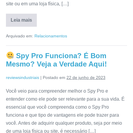
site ou em uma loja física, […]
Leia mais
SpyTurbo
Vale
Arquivado em:
Relacionamentos
a
pena?
É
Bom
Spy Pro Funciona? É Bom
Mesmo?
Confira
Mesmo? Veja a Verdade Aqui!
Tudo
Aqui!
reviewsindustriais
|
Postado em
22 de junho de 2023
Você veio para compreender melhor o Spy Pro e
entender como ele pode ser relevante para a sua vida. É
essencial que você compreenda como o Spy Pro
funciona e que tipo de vantagens ele pode trazer para
você. Antes de adquirir qualquer produto, seja por meio
de uma loja física ou site, é necessário […]