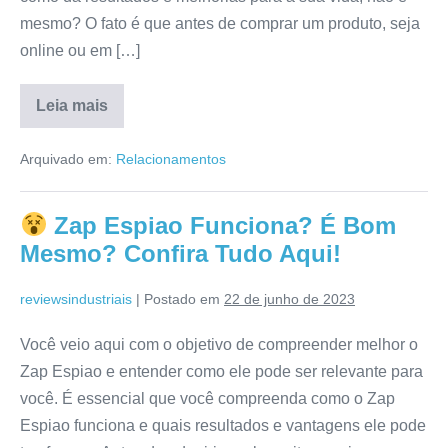
mesmo? O fato é que antes de comprar um produto, seja
online ou em […]
Leia mais
Meu
Velho
Arquivado em:
Relacionamentos
Rico
App
Funciona?
É
Zap Espiao Funciona? É Bom
Bom
Mesmo?
Mesmo? Confira Tudo Aqui!
Resenha
Detalhada!
reviewsindustriais
|
Postado em
22 de junho de 2023
Você veio aqui com o objetivo de compreender melhor o
Zap Espiao e entender como ele pode ser relevante para
você. É essencial que você compreenda como o Zap
Espiao funciona e quais resultados e vantagens ele pode