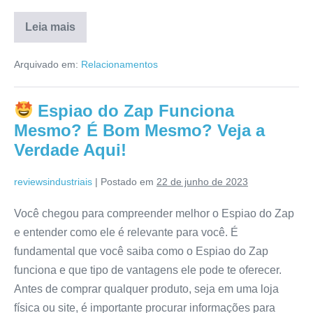
Leia mais
Metodo
de
Arquivado em:
Relacionamentos
Monitoramento
Funciona
Mesmo?
É
Espiao do Zap Funciona
ConfiÃ¡vel?
Veja
Mesmo? É Bom Mesmo? Veja a
a
Verdade
Verdade Aqui!
Aqui!
reviewsindustriais
|
Postado em
22 de junho de 2023
Você chegou para compreender melhor o Espiao do Zap
e entender como ele é relevante para você. É
fundamental que você saiba como o Espiao do Zap
funciona e que tipo de vantagens ele pode te oferecer.
Antes de comprar qualquer produto, seja em uma loja
física ou site, é importante procurar informações para