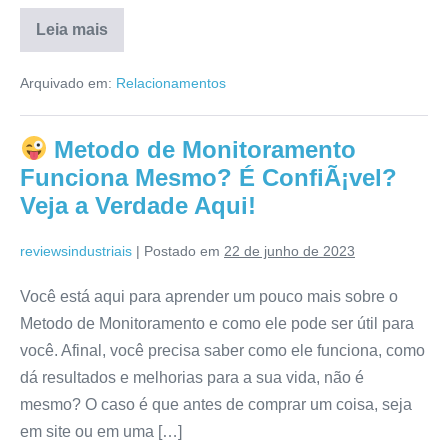
Leia mais
Meu
Velho
Arquivado em:
Relacionamentos
Rico
App
Funciona?
É
Metodo de Monitoramento
ConfiÃ¡vel?
Veja
Funciona Mesmo? É ConfiÃ¡vel?
a
Verdade
Veja a Verdade Aqui!
Aqui!
reviewsindustriais
|
Postado em
22 de junho de 2023
Você está aqui para aprender um pouco mais sobre o
Metodo de Monitoramento e como ele pode ser útil para
você. Afinal, você precisa saber como ele funciona, como
dá resultados e melhorias para a sua vida, não é
mesmo? O caso é que antes de comprar um coisa, seja
em site ou em uma […]