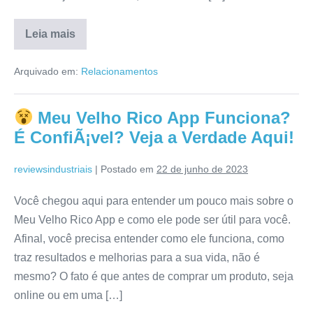
Leia mais
Spy
Pro
Arquivado em:
Relacionamentos
Funciona?
É
Bom
Mesmo?
Meu Velho Rico App Funciona?
Veja
a
É ConfiÃ¡vel? Veja a Verdade Aqui!
Verdade
Aqui!
reviewsindustriais
|
Postado em
22 de junho de 2023
Você chegou aqui para entender um pouco mais sobre o
Meu Velho Rico App e como ele pode ser útil para você.
Afinal, você precisa entender como ele funciona, como
traz resultados e melhorias para a sua vida, não é
mesmo? O fato é que antes de comprar um produto, seja
online ou em uma […]