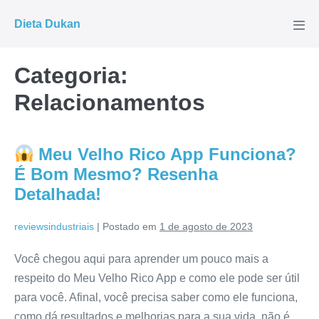
Ir
Dieta Dukan
para
Alte
men
o
conteúdo
Categoria:
Relacionamentos
Meu Velho Rico App Funciona?
É Bom Mesmo? Resenha
Detalhada!
reviewsindustriais
|
Postado em
1 de agosto de 2023
Você chegou aqui para aprender um pouco mais a
respeito do Meu Velho Rico App e como ele pode ser útil
para você. Afinal, você precisa saber como ele funciona,
como dá resultados e melhorias para a sua vida, não é