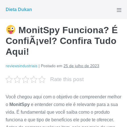
Ir
Dieta Dukan
para
Alte
men
o
conteúdo
MonitSpy Funciona? É
ConfiÃ¡vel? Confira Tudo
Aqui!
reviewsindustriais
|
Postado em
25 de julho de 2023
Rate this post
Você chegou aqui com o objetivo de compreender melhor
o
MonitSpy
e entender como ele é relevante para a sua
vida. É fundamental que você saiba como o produto
funciona e que tipo de benefícios ele pode te oferecer.