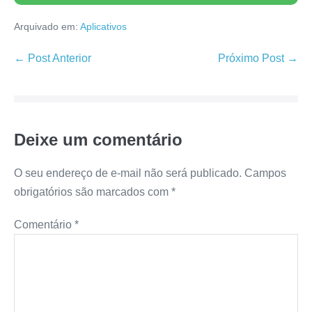
Arquivado em:
Aplicativos
Navegação
← Post Anterior
Próximo Post →
de
post
Deixe um comentário
O seu endereço de e-mail não será publicado.
Campos
obrigatórios são marcados com
*
Comentário
*