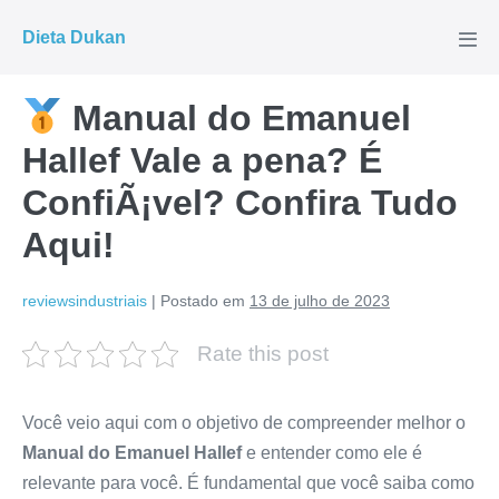
Ir
Dieta Dukan
para
Alte
men
o
conteúdo
Manual do Emanuel
Hallef Vale a pena? É
ConfiÃ¡vel? Confira Tudo
Aqui!
reviewsindustriais
|
Postado em
13 de julho de 2023
Rate this post
Você veio aqui com o objetivo de compreender melhor o
Manual do Emanuel Hallef
e entender como ele é
relevante para você. É fundamental que você saiba como