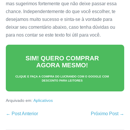
mas sugerimos fortemente que não deixe passar essa
chance. Independentemente do que você escolher, te
desejamos muito sucesso e sinta-se à vontade para
deixar seu comentário abaixo, caso tenha dúvidas ou
para nos contar se este texto foi útil para você.
SIM! QUERO COMPRAR
AGORA MESMO!
CLIQUE E FAÇA A COMPRA DO
LUCRANDO COM O GOOGLE
COM
DESCONTO PARA LEITORES
Arquivado em:
Aplicativos
Navegação
← Post Anterior
Próximo Post →
de
post