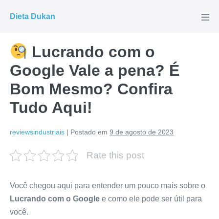
Ir
Dieta Dukan
para
Alte
men
o
conteúdo
Lucrando com o
Google Vale a pena? É
Bom Mesmo? Confira
Tudo Aqui!
reviewsindustriais
|
Postado em
9 de agosto de 2023
Rate this post
Você chegou aqui para entender um pouco mais sobre o
Lucrando com o Google
e como ele pode ser útil para
você.