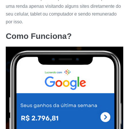
uma renda apenas visitando alguns sites diretamente do
seu celular, tablet ou computador e sendo remunerado
por isso.
Como Funciona?