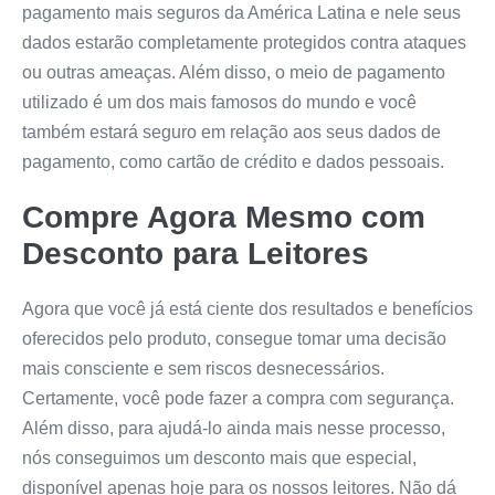
pagamento mais seguros da América Latina e nele seus
dados estarão completamente protegidos contra ataques
ou outras ameaças. Além disso, o meio de pagamento
utilizado é um dos mais famosos do mundo e você
também estará seguro em relação aos seus dados de
pagamento, como cartão de crédito e dados pessoais.
Compre Agora Mesmo com
Desconto para Leitores
Agora que você já está ciente dos resultados e benefícios
oferecidos pelo produto, consegue tomar uma decisão
mais consciente e sem riscos desnecessários.
Certamente, você pode fazer a compra com segurança.
Além disso, para ajudá-lo ainda mais nesse processo,
nós conseguimos um desconto mais que especial,
disponível apenas hoje para os nossos leitores. Não dá