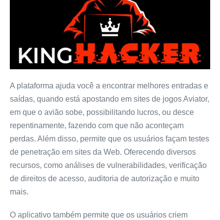
A plataforma ajuda você a encontrar melhores entradas e
saídas, quando está apostando em sites de jogos Aviator,
em que o avião sobe, possibilitando lucros, ou desce
repentinamente, fazendo com que não aconteçam
perdas. Além disso, permite que os usuários façam testes
de penetração em sites da Web. Oferecendo diversos
recursos, como análises de vulnerabilidades, verificação
de direitos de acesso, auditoria de autorização e muito
mais.
O aplicativo também permite que os usuários criem