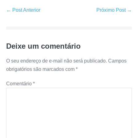
Navegação
← Post Anterior
Próximo Post →
de
post
Deixe um comentário
O seu endereço de e-mail não será publicado.
Campos
obrigatórios são marcados com
*
Comentário
*