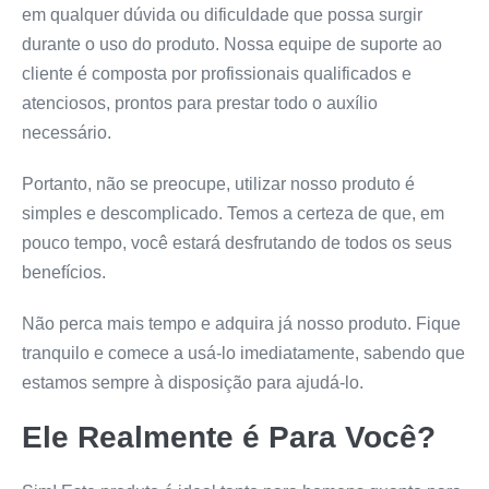
em qualquer dúvida ou dificuldade que possa surgir
durante o uso do produto. Nossa equipe de suporte ao
cliente é composta por profissionais qualificados e
atenciosos, prontos para prestar todo o auxílio
necessário.
Portanto, não se preocupe, utilizar nosso produto é
simples e descomplicado. Temos a certeza de que, em
pouco tempo, você estará desfrutando de todos os seus
benefícios.
Não perca mais tempo e adquira já nosso produto. Fique
tranquilo e comece a usá-lo imediatamente, sabendo que
estamos sempre à disposição para ajudá-lo.
Ele Realmente é Para Você?