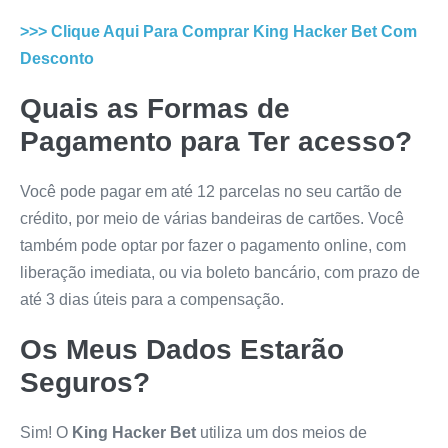
>>> Clique Aqui Para Comprar
King Hacker Bet
Com
Desconto
Quais as Formas de
Pagamento para Ter acesso?
Você pode pagar em até 12 parcelas no seu cartão de
crédito, por meio de várias bandeiras de cartões. Você
também pode optar por fazer o pagamento online, com
liberação imediata, ou via boleto bancário, com prazo de
até 3 dias úteis para a compensação.
Os Meus Dados Estarão
Seguros?
Sim! O
King Hacker Bet
utiliza um dos meios de