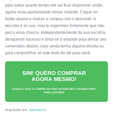
para saber quanto tempo ele vai ficar disponível, então
agarre essa oportunidade nesse instante. Clique no
botão abaixo e realize a compra com o desconto. A
decisão é só sua, mas te sugerimos fortemente que não
perca essa chance. Independentemente da sua escolha,
desejamos sucesso e sinta-se à vontade para deixar seu
comentário abaixo, caso ainda tenha alguma dúvida ou
para compartilhar se este texto foi útil para você.
SIM! QUERO COMPRAR
AGORA MESMO!
CLIQUE E FAÇA A COMPRA DO
KING HACKER BET
COM DESCONTO
PARA LEITORES
Arquivado em:
Aplicativos