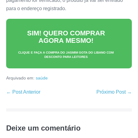
pagamento for verificado, o produto já vai ser enviado
para o endereço registrado.
SIM! QUERO COMPRAR
AGORA MESMO!
CLIQUE E FAÇA A COMPRA DO
JASMIM GOTA DO LIBANO
COM
DESCONTO PARA LEITORES
Arquivado em:
saúde
Navegação
← Post Anterior
Próximo Post →
de
post
Deixe um comentário