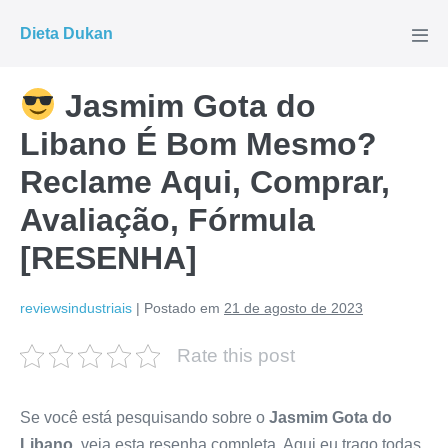
Ir
Dieta Dukan
para
Alte
men
o
conteúdo
Jasmim Gota do
Libano É Bom Mesmo?
Reclame Aqui, Comprar,
Avaliação, Fórmula
[RESENHA]
reviewsindustriais
|
Postado em
21 de agosto de 2023
Rate this post
Se você está pesquisando sobre o
Jasmim Gota do
Libano
, veja esta resenha completa. Aqui eu trago todas