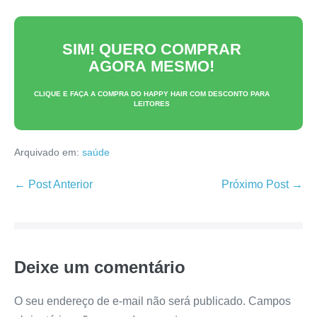
SIM! QUERO COMPRAR
AGORA MESMO!
CLIQUE E FAÇA A COMPRA DO
HAPPY HAIR
COM DESCONTO PARA
LEITORES
Arquivado em:
saúde
Navegação
← Post Anterior
Próximo Post →
de
post
Deixe um comentário
O seu endereço de e-mail não será publicado.
Campos