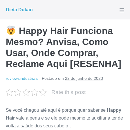
Ir
Dieta Dukan
para
Alte
men
o
conteúdo
Happy Hair Funciona
Mesmo? Anvisa, Como
Usar, Onde Comprar,
Reclame Aqui [RESENHA]
reviewsindustriais
|
Postado em
22 de junho de 2023
Rate this post
Se você chegou até aqui é porque quer saber se
Happy
Hair
vale a pena e se ele pode mesmo te auxiliar a ter de
volta a saúde dos seus cabelo…