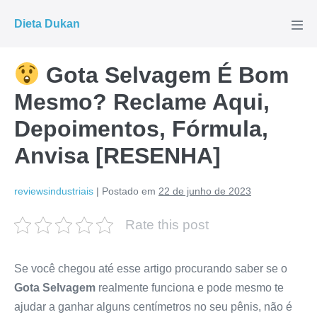
Ir
Dieta Dukan
para
Alte
men
o
conteúdo
Gota Selvagem É Bom
Mesmo? Reclame Aqui,
Depoimentos, Fórmula,
Anvisa [RESENHA]
reviewsindustriais
|
Postado em
22 de junho de 2023
Rate this post
Se você chegou até esse artigo procurando saber se o
Gota Selvagem
realmente funciona e pode mesmo te
ajudar a ganhar alguns centímetros no seu pênis, não é