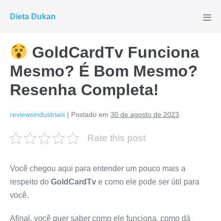
Ir
Dieta Dukan
para
Alte
men
o
conteúdo
GoldCardTv Funciona
Mesmo? É Bom Mesmo?
Resenha Completa!
reviewsindustriais
|
Postado em
30 de agosto de 2023
Rate this post
Você chegou aqui para entender um pouco mais a
respeito do
GoldCardTv
e como ele pode ser útil para
você.
Afinal, você quer saber como ele funciona, como dá