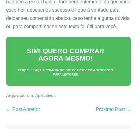
não perca essa chance. Independentemente do que você
escolher, desejamos sucesso e fique à vontade para
deixar seu comentário abaixo, caso tenha alguma dúvida
ou para compartilhar se este texto foi útil para você.
SIM! QUERO COMPRAR
AGORA MESMO!
CLIQUE E FAÇA A COMPRA DO
GOLDCARDTV
COM DESCONTO
PARA LEITORES
Arquivado em:
Aplicativos
Navegação
← Post Anterior
Próximo Post →
de
post