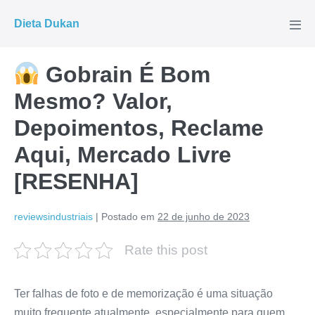
Ir
Dieta Dukan
para
Alte
men
o
conteúdo
Gobrain É Bom
Mesmo? Valor,
Depoimentos, Reclame
Aqui, Mercado Livre
[RESENHA]
reviewsindustriais
|
Postado em
22 de junho de 2023
Rate this post
Ter falhas de foto e de memorização é uma situação
muito frequente atualmente, especialmente para quem