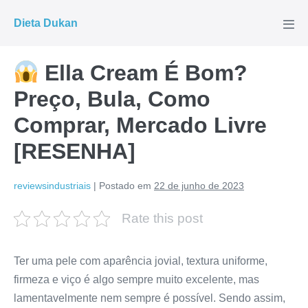
Ir
Dieta Dukan
para
Alte
men
o
conteúdo
Ella Cream É Bom?
Preço, Bula, Como
Comprar, Mercado Livre
[RESENHA]
reviewsindustriais
|
Postado em
22 de junho de 2023
Rate this post
Ter uma pele com aparência jovial, textura uniforme,
firmeza e viço é algo sempre muito excelente, mas
lamentavelmente nem sempre é possível. Sendo assim,