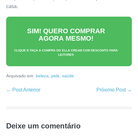
casa.
SIM! QUERO COMPRAR
AGORA MESMO!
CLIQUE E FAÇA A COMPRA DO
ELLA CREAM
COM DESCONTO PARA
LEITORES
Arquivado em:
beleza
,
pele
,
saúde
Navegação
← Post Anterior
Próximo Post →
de
post
Deixe um comentário