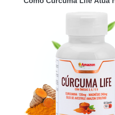
Como
Curcuma Life
Atua 