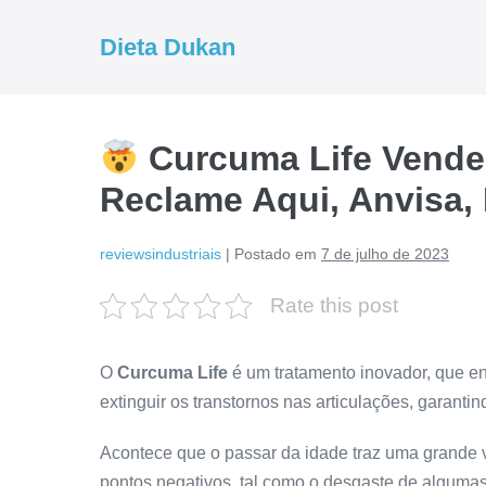
Ir
para
Dieta Dukan
o
conteúdo
Curcuma Life Vende 
Reclame Aqui, Anvisa,
reviewsindustriais
|
Postado em
7 de julho de 2023
Rate this post
O
Curcuma Life
é um tratamento inovador, que en
extinguir os transtornos nas articulações, garanti
Acontece que o passar da idade traz uma grande 
pontos negativos, tal como o desgaste de algumas