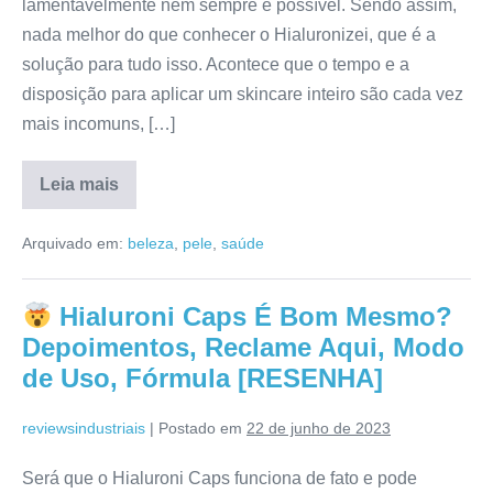
lamentavelmente nem sempre é possível. Sendo assim,
nada melhor do que conhecer o Hialuronizei, que é a
solução para tudo isso. Acontece que o tempo e a
disposição para aplicar um skincare inteiro são cada vez
mais incomuns, […]
Leia mais
Hialuronizei
É
Arquivado em:
beleza
,
pele
,
saúde
Bom?
Reclamações,
Preço,
Como
Hialuroni Caps É Bom Mesmo?
Usar,
Reclame
Depoimentos, Reclame Aqui, Modo
Aqui
[RESENHA]
de Uso, Fórmula [RESENHA]
reviewsindustriais
|
Postado em
22 de junho de 2023
Será que o Hialuroni Caps funciona de fato e pode