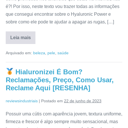
é?! Por isso, neste texto vou trazer todas as informações
que consegui encontrar sobre o Hyaluronic Power e
sobre como ele pode te ajudar a apagar as rugas, […]
Leia mais
Hyaluronic
Power
Arquivado em:
beleza
,
pele
,
saúde
Funciona?
Preço,
Anvisa,
Fórmula,
Hialuronizei É Bom?
Avaliação
[RESENHA]
Reclamações, Preço, Como Usar,
Reclame Aqui [RESENHA]
reviewsindustriais
|
Postado em
22 de junho de 2023
Possuir uma cútis com aparência jovem, textura uniforme,
firmeza e frescor é algo sempre muito sensacional, mas