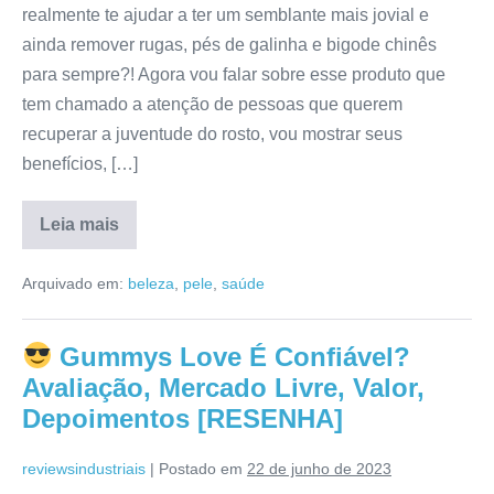
realmente te ajudar a ter um semblante mais jovial e
ainda remover rugas, pés de galinha e bigode chinês
para sempre?! Agora vou falar sobre esse produto que
tem chamado a atenção de pessoas que querem
recuperar a juventude do rosto, vou mostrar seus
benefícios, […]
Leia mais
Hialuroni
Caps
Arquivado em:
beleza
,
pele
,
saúde
É
Bom
Mesmo?
Depoimentos,
Gummys Love É Confiável?
Reclame
Aqui,
Avaliação, Mercado Livre, Valor,
Modo
de
Depoimentos [RESENHA]
Uso,
Fórmula
[RESENHA]
reviewsindustriais
|
Postado em
22 de junho de 2023