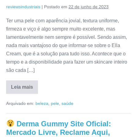
reviewsindustriais
|
Postado em
22 de junho de 2023
Ter uma pele com aparência jovial, textura uniforme,
firmeza e viço é algo sempre muito excelente, mas
lamentavelmente nem sempre é possível. Sendo assim,
nada mais vantajoso do que informar-se sobre o Ella
Cream, que é a solução para tudo isso. Acontece que o
tempo e a disponibilidade para fazer um skincare inteiro
são cada […]
Leia mais
Ella
Cream
Arquivado em:
beleza
,
pele
,
saúde
É
Bom?
Preço,
Bula,
Derma Gummy Site Oficial:
Como
Comprar,
Mercado Livre, Reclame Aqui,
Mercado