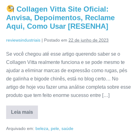
Avaliação
Collagen Vitta Site Oficial:
[RESENHA]
Anvisa, Depoimentos, Reclame
Aqui, Como Usar [RESENHA]
reviewsindustriais
|
Postado em
22 de junho de 2023
Se você chegou até esse artigo querendo saber se o
Collagen Vitta realmente funciona e se pode mesmo te
ajudar a eliminar marcas de expressão como rugas, pés
de galinha e bigode chinês, está no blog certo… No
artigo de hoje vou fazer uma análise completa sobre esse
produto que tem feito enorme sucesso entre […]
Leia mais
Collagen
Vitta
Arquivado em:
beleza
,
pele
,
saúde
Site
Oficial: