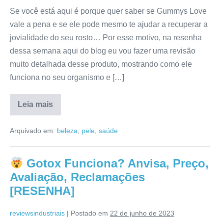
Se você está aqui é porque quer saber se Gummys Love
vale a pena e se ele pode mesmo te ajudar a recuperar a
jovialidade do seu rosto… Por esse motivo, na resenha
dessa semana aqui do blog eu vou fazer uma revisão
muito detalhada desse produto, mostrando como ele
funciona no seu organismo e […]
Leia mais
Gummys
Love
Arquivado em:
beleza
,
pele
,
saúde
É
Confiável?
Avaliação,
Mercado
Gotox Funciona? Anvisa, Preço,
Livre,
Valor,
Avaliação, Reclamações
Depoimentos
[RESENHA]
[RESENHA]
reviewsindustriais
|
Postado em
22 de junho de 2023