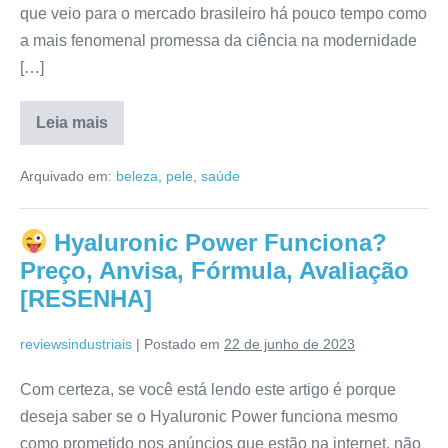
que veio para o mercado brasileiro há pouco tempo como
a mais fenomenal promessa da ciência na modernidade
[…]
Leia mais
L
Nicotinina
Arquivado em:
beleza
,
pele
,
saúde
É
Confiável?
Comprar,
Mercado
Hyaluronic Power Funciona?
Livre,
Composição,
Preço, Anvisa, Fórmula, Avaliação
Como
Usar
[RESENHA]
[RESENHA]
reviewsindustriais
|
Postado em
22 de junho de 2023
Com certeza, se você está lendo este artigo é porque
deseja saber se o Hyaluronic Power funciona mesmo
como prometido nos anúncios que estão na internet, não