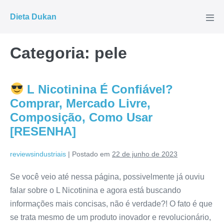
Ir
Dieta Dukan
para
Alte
men
o
conteúdo
Categoria:
pele
L Nicotinina É Confiável?
Comprar, Mercado Livre,
Composição, Como Usar
[RESENHA]
reviewsindustriais
|
Postado em
22 de junho de 2023
Se você veio até nessa página, possivelmente já ouviu
falar sobre o L Nicotinina e agora está buscando
informações mais concisas, não é verdade?! O fato é que
se trata mesmo de um produto inovador e revolucionário,