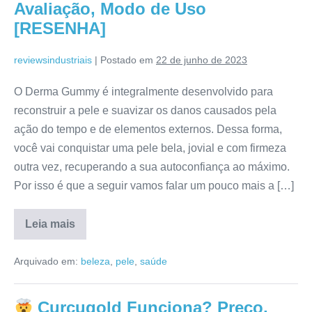
Livre
Avaliação, Modo de Uso
[RESENHA]
[RESENHA]
reviewsindustriais
|
Postado em
22 de junho de 2023
O Derma Gummy é integralmente desenvolvido para
reconstruir a pele e suavizar os danos causados pela
ação do tempo e de elementos externos. Dessa forma,
você vai conquistar uma pele bela, jovial e com firmeza
outra vez, recuperando a sua autoconfiança ao máximo.
Por isso é que a seguir vamos falar um pouco mais a […]
Leia mais
Derma
Gummy
Arquivado em:
beleza
,
pele
,
saúde
Site
Oficial:
Mercado
Livre,
Curcugold Funciona? Preço,
Reclame