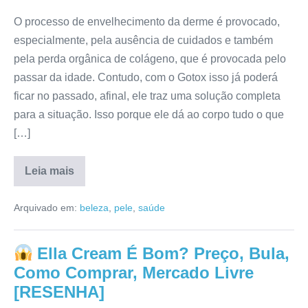
O processo de envelhecimento da derme é provocado,
especialmente, pela ausência de cuidados e também
pela perda orgânica de colágeno, que é provocada pelo
passar da idade. Contudo, com o Gotox isso já poderá
ficar no passado, afinal, ele traz uma solução completa
para a situação. Isso porque ele dá ao corpo tudo o que
[…]
Leia mais
Gotox
Funciona?
Arquivado em:
beleza
,
pele
,
saúde
Anvisa,
Preço,
Avaliação,
Reclamações
Ella Cream É Bom? Preço, Bula,
[RESENHA]
Como Comprar, Mercado Livre
[RESENHA]