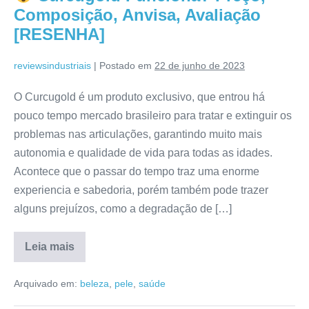
Aqui,
Composição, Anvisa, Avaliação
Avaliação,
Modo
[RESENHA]
de
Uso
[RESENHA]
reviewsindustriais
|
Postado em
22 de junho de 2023
O Curcugold é um produto exclusivo, que entrou há
pouco tempo mercado brasileiro para tratar e extinguir os
problemas nas articulações, garantindo muito mais
autonomia e qualidade de vida para todas as idades.
Acontece que o passar do tempo traz uma enorme
experiencia e sabedoria, porém também pode trazer
alguns prejuízos, como a degradação de […]
Leia mais
Curcugold
Funciona?
Arquivado em:
beleza
,
pele
,
saúde
Preço,
Composição,
Anvisa,