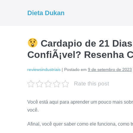
Ir
para
Dieta Dukan
o
conteúdo
Cardapio de 21 Dias
ConfiÃ¡vel? Resenha 
reviewsindustriais
|
Postado em
9 de setembro de 2023
Rate this post
Você está aqui para aprender um pouco mais sob
você.
Afinal, você quer saber como ele funciona, como 