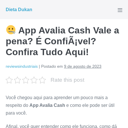
Ir
Dieta Dukan
para
Alte
men
o
conteúdo
App Avalia Cash Vale a
pena? É ConfiÃ¡vel?
Confira Tudo Aqui!
reviewsindustriais
|
Postado em
9 de agosto de 2023
Rate this post
Você chegou aqui para aprender um pouco mais a
respeito do
App Avalia Cash
e como ele pode ser útil
para você.
Afinal, você quer entender como ele funciona, como dá