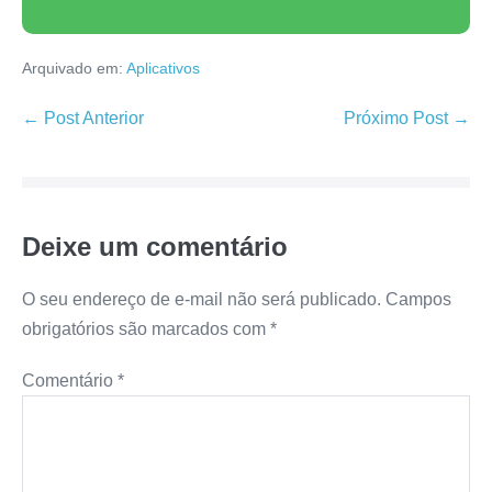
Arquivado em:
Aplicativos
Navegação
← Post Anterior
Próximo Post →
de
post
Deixe um comentário
O seu endereço de e-mail não será publicado.
Campos
obrigatórios são marcados com
*
Comentário
*