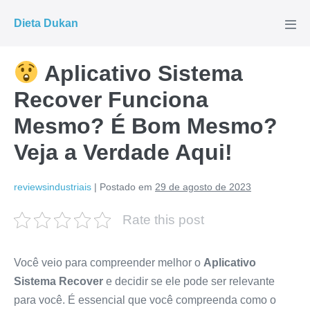
Ir
Dieta Dukan
para
Alte
men
o
conteúdo
Aplicativo Sistema
Recover Funciona
Mesmo? É Bom Mesmo?
Veja a Verdade Aqui!
reviewsindustriais
|
Postado em
29 de agosto de 2023
Rate this post
Você veio para compreender melhor o
Aplicativo
Sistema Recover
e decidir se ele pode ser relevante
para você. É essencial que você compreenda como o