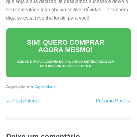
que seja a sua decisão, te desejamos sucesso e deixe o
seu comentário logo abaixo se tiver dúvidas – e também
diga se essa resenha foi útil para você.
SIM! QUERO COMPRAR
AGORA MESMO!
CLIQUE E FAÇA A COMPRA DO
APLICATIVO SISTEMA RECOVER
COM DESCONTO PARA LEITORES
Arquivado em:
Aplicativos
Navegação
← Post Anterior
Próximo Post →
de
post
Deixe um comentário