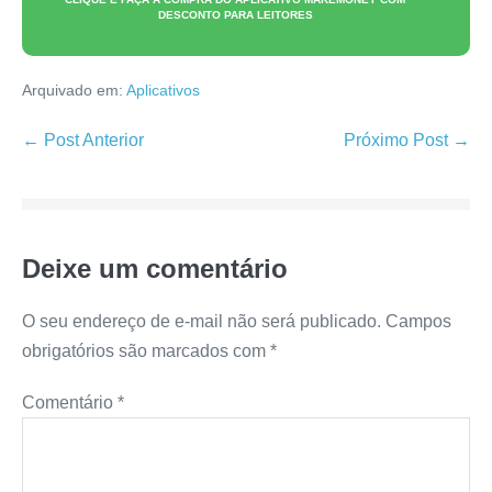
DESCONTO PARA LEITORES
Arquivado em:
Aplicativos
Navegação
← Post Anterior
Próximo Post →
de
post
Deixe um comentário
O seu endereço de e-mail não será publicado.
Campos
obrigatórios são marcados com
*
Comentário
*