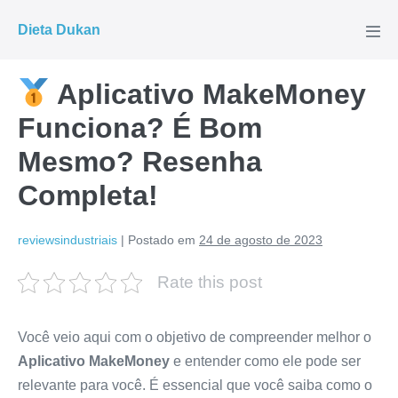
Ir
Dieta Dukan
para
Alte
men
o
conteúdo
Aplicativo MakeMoney
Funciona? É Bom
Mesmo? Resenha
Completa!
reviewsindustriais
|
Postado em
24 de agosto de 2023
Rate this post
Você veio aqui com o objetivo de compreender melhor o
Aplicativo MakeMoney
e entender como ele pode ser
relevante para você. É essencial que você saiba como o