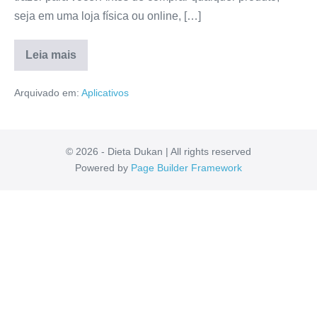
seja em uma loja física ou online, […]
Leia mais
Viver
de
Arquivado em:
Aplicativos
Cripto
Funciona?
É
Bom
Mesmo?
Resenha
© 2026 - Dieta Dukan | All rights reserved
Detalhada!
Powered by
Page Builder Framework