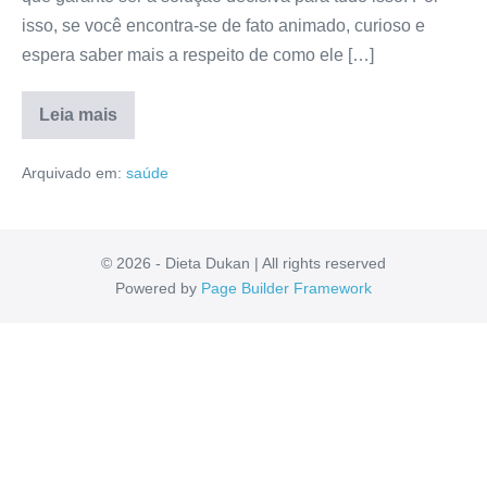
isso, se você encontra-se de fato animado, curioso e
espera saber mais a respeito de como ele […]
Leia mais
Uni
Man
Arquivado em:
saúde
Hair
Site
Oficial:
Depoimentos,
Modo
de
© 2026 - Dieta Dukan | All rights reserved
Uso,
Powered by
Page Builder Framework
Avaliação,
Preço
[RESENHA]