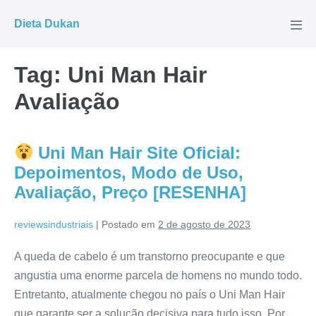
Ir
Dieta Dukan
para
Alte
men
o
conteúdo
Tag:
Uni Man Hair
Avaliação
Uni Man Hair Site Oficial:
Depoimentos, Modo de Uso,
Avaliação, Preço [RESENHA]
reviewsindustriais
|
Postado em
2 de agosto de 2023
A queda de cabelo é um transtorno preocupante e que
angustia uma enorme parcela de homens no mundo todo.
Entretanto, atualmente chegou no país o Uni Man Hair
que garante ser a solução decisiva para tudo isso. Por