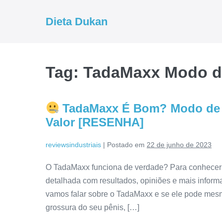
Ir
para
Dieta Dukan
o
conteúdo
Tag:
TadaMaxx Modo d
TadaMaxx É Bom? Modo de U
Valor [RESENHA]
reviewsindustriais
|
Postado em
22 de junho de 2023
O TadaMaxx funciona de verdade? Para conhecer t
detalhada com resultados, opiniões e mais inform
vamos falar sobre o TadaMaxx e se ele pode mesm
grossura do seu pênis, […]