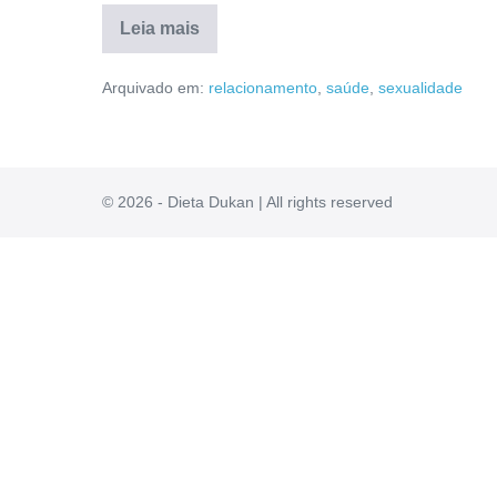
Leia mais
TadaMaxx
É
Arquivado em:
relacionamento
,
saúde
,
sexualidade
Bom?
Modo
de
Uso,
Reclame
Aqui,
Mercado
© 2026 - Dieta Dukan | All rights reserved
Livre,
Valor
[RESENHA]