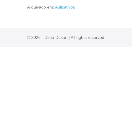
Whats
Arquivado em:
Aplicativos
Funciona?
É
Bom
Mesmo?
Confira
Tudo
Aqui!
© 2026 - Dieta Dukan | All rights reserved