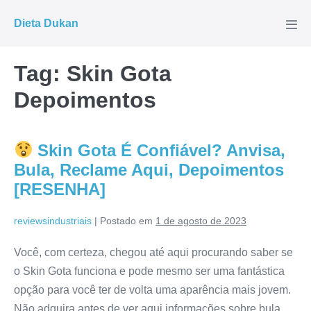
Ir
Dieta Dukan
para
Alte
men
o
conteúdo
Tag:
Skin Gota
Depoimentos
Skin Gota É Confiável? Anvisa,
Bula, Reclame Aqui, Depoimentos
[RESENHA]
reviewsindustriais
|
Postado em
1 de agosto de 2023
Você, com certeza, chegou até aqui procurando saber se
o Skin Gota funciona e pode mesmo ser uma fantástica
opção para você ter de volta uma aparência mais jovem.
Não adquira antes de ver aqui informações sobre bula,