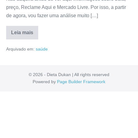
preço, Reclame Aqui e Mercado Livre. Por isso, a partir
de agora, vou fazer uma análise muito […]
Leia mais
Skin
Gota
Arquivado em:
saúde
É
Confiável?
Anvisa,
Bula,
Reclame
Aqui,
© 2026 - Dieta Dukan | All rights reserved
Depoimentos
Powered by
Page Builder Framework
[RESENHA]