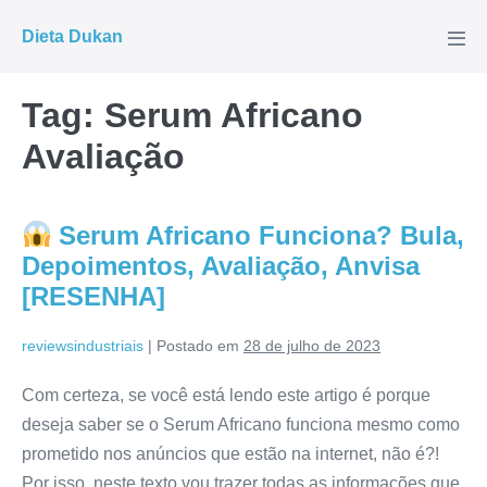
Ir
Dieta Dukan
para
Alte
men
o
conteúdo
Tag:
Serum Africano
Avaliação
Serum Africano Funciona? Bula,
Depoimentos, Avaliação, Anvisa
[RESENHA]
reviewsindustriais
|
Postado em
28 de julho de 2023
Com certeza, se você está lendo este artigo é porque
deseja saber se o Serum Africano funciona mesmo como
prometido nos anúncios que estão na internet, não é?!
Por isso, neste texto vou trazer todas as informações que