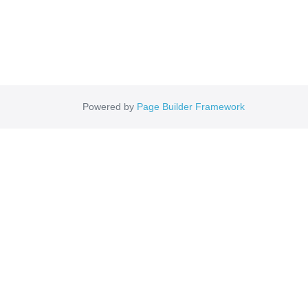
Powered by
Page Builder Framework