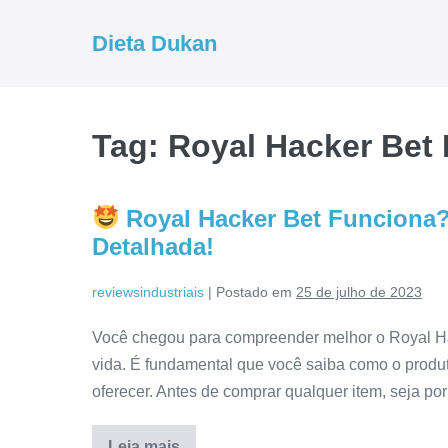
Ir
para
Dieta Dukan
o
conteúdo
Tag:
Royal Hacker Bet
Royal Hacker Bet Funcion
Detalhada!
reviewsindustriais
|
Postado em
25 de julho de 2023
Você chegou para compreender melhor o Royal Hack
vida. É fundamental que você saiba como o produt
oferecer. Antes de comprar qualquer item, seja por
Leia mais