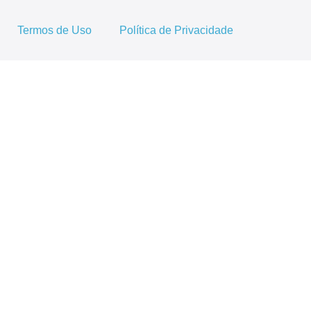
Termos de Uso
Política de Privacidade