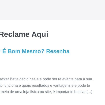
 Reclame Aqui
a? É Bom Mesmo? Resenha
er Bet e decidir se ele pode ser relevante para a sua
o funciona e quais resultados e vantagens ele pode te
 meio de uma loja física ou site, é importante buscar […]