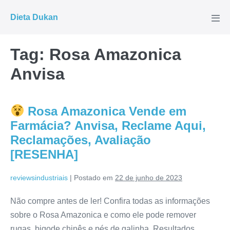
Ir
Dieta Dukan
para
Alte
men
o
conteúdo
Tag:
Rosa Amazonica
Anvisa
Rosa Amazonica Vende em
Farmácia? Anvisa, Reclame Aqui,
Reclamações, Avaliação
[RESENHA]
reviewsindustriais
|
Postado em
22 de junho de 2023
Não compre antes de ler! Confira todas as informações
sobre o Rosa Amazonica e como ele pode remover
rugas, bigode chinês e pés de galinha. Resultados,