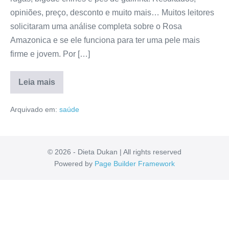
opiniões, preço, desconto e muito mais… Muitos leitores
solicitaram uma análise completa sobre o Rosa
Amazonica e se ele funciona para ter uma pele mais
firme e jovem. Por […]
Leia mais
Rosa
Amazonica
Arquivado em:
saúde
Vende
em
Farmácia?
Anvisa,
Reclame
Aqui,
© 2026 - Dieta Dukan | All rights reserved
Reclamações,
Powered by
Page Builder Framework
Avaliação
[RESENHA]