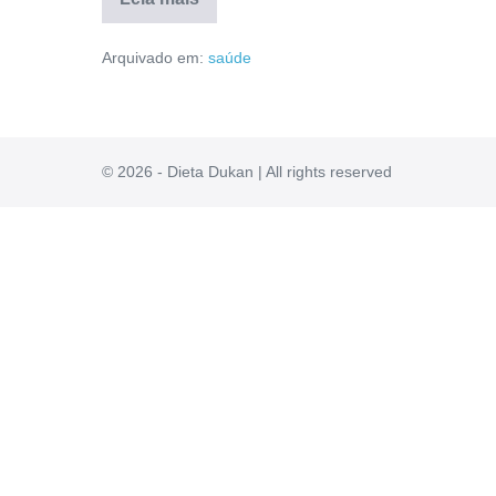
Revitalle
Fort
Arquivado em:
saúde
Caps
Site
Oficial:
Modo
de
Uso,
Depoimentos,
© 2026 - Dieta Dukan | All rights reserved
Fórmula,
Reclame
Aqui
[RESENHA]