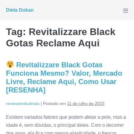
Ir
Dieta Dukan
para
Alte
men
o
conteúdo
Tag:
Revitalizzare Black
Gotas Reclame Aqui
Revitalizzare Black Gotas
Funciona Mesmo? Valor, Mercado
Livre, Reclame Aqui, Como Usar
[RESENHA]
reviewsindustriais
|
Postado em
11 de julho de 2023
Existem variados fatores que podem afetar a pele, mas a
idade é, sem dúvidas, o principal deles. Com o decorrer
dos anos, ela fica com menos elasticidade, o frescor,