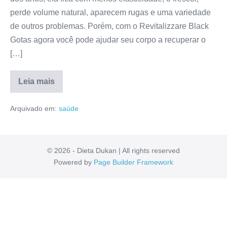
perde volume natural, aparecem rugas e uma variedade
de outros problemas. Porém, com o Revitalizzare Black
Gotas agora você pode ajudar seu corpo a recuperar o
[…]
Leia mais
Revitalizzare
Black
Arquivado em:
saúde
Gotas
Funciona
Mesmo?
Valor,
Mercado
Livre,
© 2026 - Dieta Dukan | All rights reserved
Reclame
Powered by
Page Builder Framework
Aqui,
Como
Usar
[RESENHA]