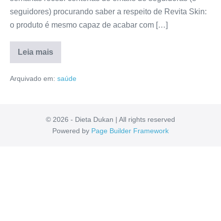
seguidores) procurando saber a respeito de Revita Skin:
o produto é mesmo capaz de acabar com […]
Leia mais
Revita
Skin
Arquivado em:
saúde
É
Confiável?
Reclamações,
Mercado
Livre,
Anvisa,
© 2026 - Dieta Dukan | All rights reserved
Valor
Powered by
Page Builder Framework
[RESENHA]