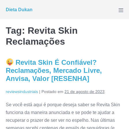
Ir
Dieta Dukan
para
Alte
men
o
conteúdo
Tag:
Revita Skin
Reclamações
Revita Skin É Confiável?
Reclamações, Mercado Livre,
Anvisa, Valor [RESENHA]
reviewsindustriais
|
Postado em
21 de agosto de 2023
Se você está aqui é porque deseja saber se Revita Skin
funciona da maneira anunciada e se pode te ajudar a
recuperar o prazer de ser ver no espelho. Nas últimas
semanas recebi centenas de emails de seguidoras (e