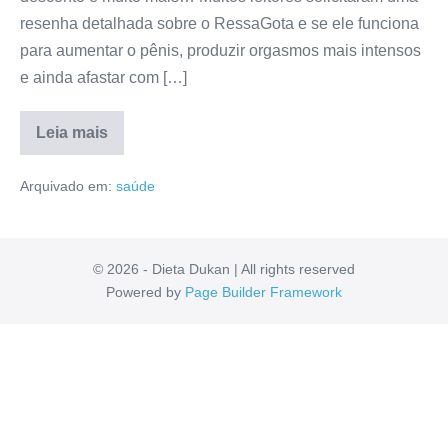
resenha detalhada sobre o RessaGota e se ele funciona
para aumentar o pênis, produzir orgasmos mais intensos
e ainda afastar com […]
Leia mais
RessaGota
É
Arquivado em:
saúde
Bom?
Avaliação,
Fórmula,
Anvisa,
Mercado
Livre
© 2026 - Dieta Dukan | All rights reserved
[RESENHA]
Powered by
Page Builder Framework