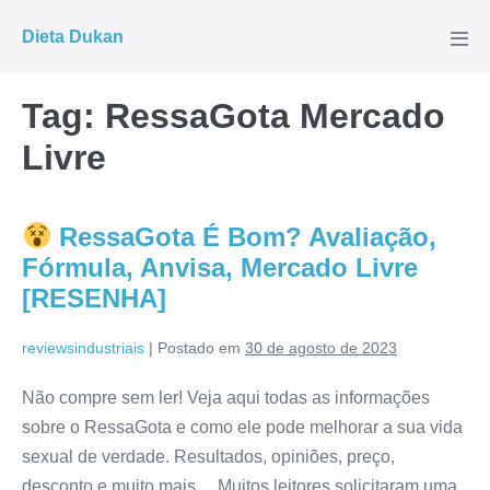
Ir
Dieta Dukan
para
Alte
men
o
conteúdo
Tag:
RessaGota Mercado
Livre
RessaGota É Bom? Avaliação,
Fórmula, Anvisa, Mercado Livre
[RESENHA]
reviewsindustriais
|
Postado em
30 de agosto de 2023
Não compre sem ler! Veja aqui todas as informações
sobre o RessaGota e como ele pode melhorar a sua vida
sexual de verdade. Resultados, opiniões, preço,
desconto e muito mais… Muitos leitores solicitaram uma