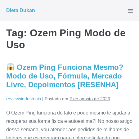
Ir
Dieta Dukan
para
Alte
men
o
conteúdo
Tag:
Ozem Ping Modo de
Uso
Ozem Ping Funciona Mesmo?
Modo de Uso, Fórmula, Mercado
Livre, Depoimentos [RESENHA]
reviewsindustriais
|
Postado em
2 de agosto de 2023
O Ozem Ping funciona de fato e pode mesmo te ajudar a
recuperar sua forma física e autoestima?! No nosso artigo
dessa semana, vou atender aos pedidos de milhares de
leitores que escreveram para o blog solicitando que