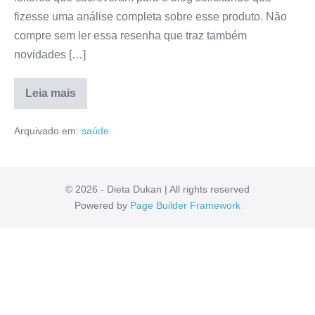
fizesse uma análise completa sobre esse produto. Não
compre sem ler essa resenha que traz também
novidades […]
Leia mais
Ozem
Ping
Arquivado em:
saúde
Funciona
Mesmo?
Modo
de
Uso,
Fórmula,
© 2026 - Dieta Dukan | All rights reserved
Mercado
Powered by
Page Builder Framework
Livre,
Depoimentos
[RESENHA]