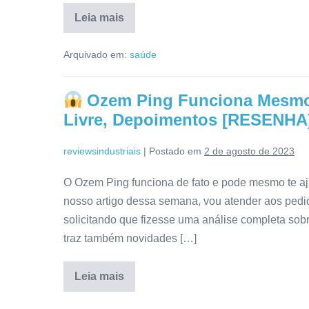
Leia mais
Ozem
Ping
Arquivado em:
saúde
Funciona
Mesmo?
Como
Usar,
Ozem Ping Funciona Mesmo
Valor,
Depoimentos,
Livre, Depoimentos [RESENHA
Mercado
Livre
[RESENHA]
reviewsindustriais
|
Postado em
2 de agosto de 2023
O Ozem Ping funciona de fato e pode mesmo te aju
nosso artigo dessa semana, vou atender aos pedid
solicitando que fizesse uma análise completa so
traz também novidades […]
Leia mais
Ozem
Ping