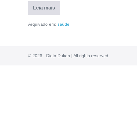
Leia mais
Nutrilipo
É
Arquivado em:
saúde
Bom
Mesmo?
Depoimentos,
Reclame
Aqui,
Modo
de
© 2026 - Dieta Dukan | All rights reserved
Uso,
Mercado
Livre
[RESENHA]