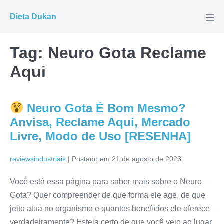
Ir
Dieta Dukan
para
Alte
men
o
conteúdo
Tag:
Neuro Gota Reclame
Aqui
Neuro Gota É Bom Mesmo?
Anvisa, Reclame Aqui, Mercado
Livre, Modo de Uso [RESENHA]
reviewsindustriais
|
Postado em
21 de agosto de 2023
Você está essa página para saber mais sobre o Neuro
Gota? Quer compreender de que forma ele age, de que
jeito atua no organismo e quantos benefícios ele oferece
verdadeiramente? Esteja certo de que você veio ao lugar