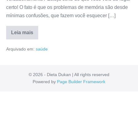
certo! O fato é que os problemas de memória são desde
mínimas confusões, que fazem você esquecer […]
Leia mais
Neuro
Gota
Arquivado em:
saúde
É
Bom
Mesmo?
Anvisa,
Reclame
Aqui,
© 2026 - Dieta Dukan | All rights reserved
Mercado
Powered by
Page Builder Framework
Livre,
Modo
de
Uso
[RESENHA]