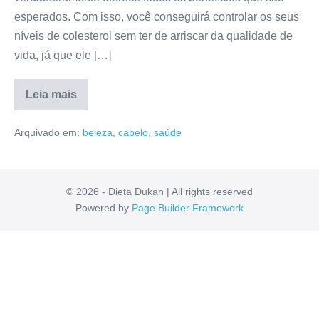
esperados. Com isso, você conseguirá controlar os seus
níveis de colesterol sem ter de arriscar da qualidade de
vida, já que ele […]
Leia mais
Liventre
É
Arquivado em:
beleza
,
cabelo
,
saúde
Bom?
Mercado
Livre,
Reclame
Aqui,
Depoimentos,
© 2026 - Dieta Dukan | All rights reserved
Como
Powered by
Page Builder Framework
Comprar
[RESENHA]