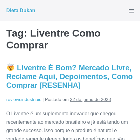
Ir
Dieta Dukan
para
Alte
men
o
conteúdo
Tag:
Liventre Como
Comprar
Liventre É Bom? Mercado Livre,
Reclame Aqui, Depoimentos, Como
Comprar [RESENHA]
reviewsindustriais
|
Postado em
22 de junho de 2023
O Liventre é um suplemento inovador que chegou
recentemente ao mercado brasileiro e já está tendo um
grande sucesso. Isso porque o produto é natural e
verdadeiramente oferece todos os benefícios que são