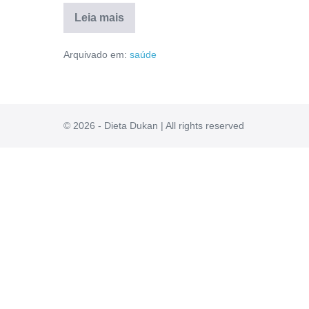
Leia mais
Lipofina
É
Arquivado em:
saúde
Bom?
Como
Comprar,
Valor,
Modo
de
Uso,
© 2026 - Dieta Dukan | All rights reserved
Anvisa
[RESENHA]