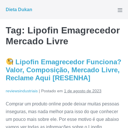
Ir
Dieta Dukan
para
Alte
men
o
conteúdo
Tag:
Lipofin Emagrecedor
Mercado Livre
Lipofin Emagrecedor Funciona?
Valor, Composição, Mercado Livre,
Reclame Aqui [RESENHA]
reviewsindustriais
|
Postado em
1 de agosto de 2023
Comprar um produto online pode deixar muitas pessoas
inseguras, mas nada melhor para isso do que conhecer
um pouco mais sobre ele. Por esse motivo é que abaixo
vamos ver todas as informações sobre o Lipofin