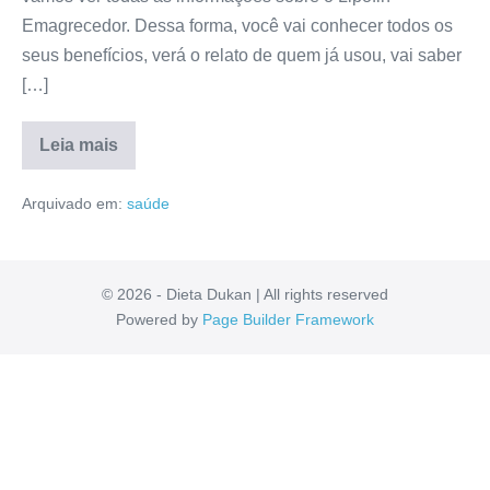
Emagrecedor. Dessa forma, você vai conhecer todos os
seus benefícios, verá o relato de quem já usou, vai saber
[…]
Leia mais
Lipofin
Emagrecedor
Arquivado em:
saúde
Funciona?
Valor,
Composição,
Mercado
Livre,
Reclame
© 2026 - Dieta Dukan | All rights reserved
Aqui
Powered by
Page Builder Framework
[RESENHA]