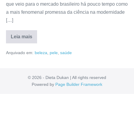
que veio para o mercado brasileiro há pouco tempo como
a mais fenomenal promessa da ciência na modernidade
[…]
Leia mais
L
Nicotinina
Arquivado em:
beleza
,
pele
,
saúde
É
Confiável?
Comprar,
Mercado
Livre,
Composição,
© 2026 - Dieta Dukan | All rights reserved
Como
Powered by
Page Builder Framework
Usar
[RESENHA]