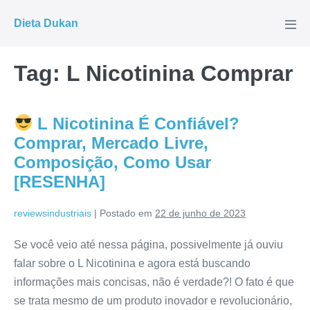
Ir
Dieta Dukan
para
Alte
men
o
conteúdo
Tag:
L Nicotinina Comprar
L Nicotinina É Confiável?
Comprar, Mercado Livre,
Composição, Como Usar
[RESENHA]
reviewsindustriais
|
Postado em
22 de junho de 2023
Se você veio até nessa página, possivelmente já ouviu
falar sobre o L Nicotinina e agora está buscando
informações mais concisas, não é verdade?! O fato é que
se trata mesmo de um produto inovador e revolucionário,