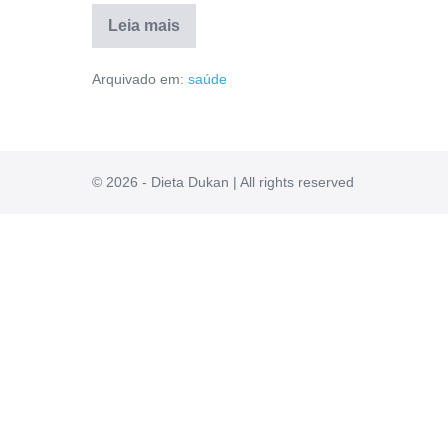
Leia mais
Insugota
Site
Arquivado em:
saúde
Oficial:
Fórmula,
Reclame
Aqui,
Reclamações,
Depoimentos
[RESENHA]
© 2026 - Dieta Dukan | All rights reserved