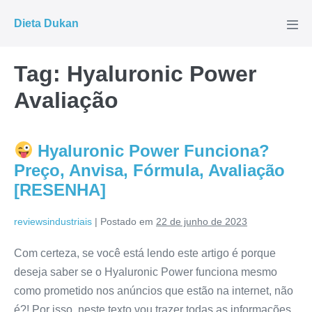
Ir
Dieta Dukan
para
Alte
men
o
conteúdo
Tag:
Hyaluronic Power
Avaliação
Hyaluronic Power Funciona?
Preço, Anvisa, Fórmula, Avaliação
[RESENHA]
reviewsindustriais
|
Postado em
22 de junho de 2023
Com certeza, se você está lendo este artigo é porque
deseja saber se o Hyaluronic Power funciona mesmo
como prometido nos anúncios que estão na internet, não
é?! Por isso, neste texto vou trazer todas as informações