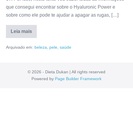
que consegui encontrar sobre o Hyaluronic Power e
sobre como ele pode te ajudar a apagar as rugas, […]
Leia mais
Hyaluronic
Power
Arquivado em:
beleza
,
pele
,
saúde
Funciona?
Preço,
Anvisa,
Fórmula,
Avaliação
[RESENHA]
© 2026 - Dieta Dukan | All rights reserved
Powered by
Page Builder Framework