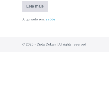
Leia mais
Hyalugold
Funciona
Arquivado em:
saúde
Mesmo?
Anvisa,
Reclamações,
Valor,
Comprar
[RESENHA]
© 2026 - Dieta Dukan | All rights reserved