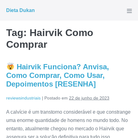
Ir
Dieta Dukan
para
Alte
men
o
conteúdo
Tag:
Hairvik Como
Comprar
Hairvik Funciona? Anvisa,
Como Comprar, Como Usar,
Depoimentos [RESENHA]
reviewsindustriais
|
Postado em
22 de junho de 2023
A calvície é um transtorno considerável e que constrange
uma enorme quantidade de homens no mundo todo. No
entanto, atualmente chegou no mercado o Hairvik que
assegura ser a solução definitiva para tudo isso.